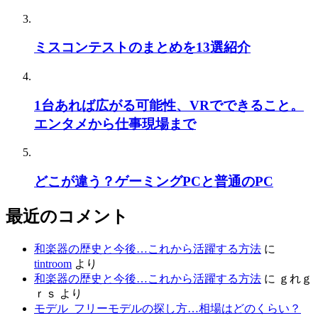
ミスコンテストのまとめを13選紹介
1台あれば広がる可能性、VRでできること。
エンタメから仕事現場まで
どこが違う？ゲーミングPCと普通のPC
最近のコメント
和楽器の歴史と今後…これから活躍する方法
に
tintroom
より
和楽器の歴史と今後…これから活躍する方法
に
ｇれｇ
ｒｓ
より
モデル_フリーモデルの探し方…相場はどのくらい？