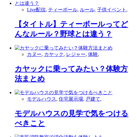
Live配信
,
ティーボール
,
ルール
,
子供イベント
,
【タイトル】ティーボールってど
んなルール？野球とは違う？
カヌー
,
カヤック
,
レジャー
,
体験
,
カヤックに乗ってみたい？体験方
法まとめ
モデルハウス
,
住宅展示場
,
戸建て
,
モデルハウスの見学で気をつける
べきこと