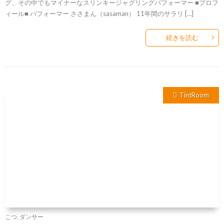
グ、その中でもマイナーなスリンキージャグリングパフォーマー ■プロフ
ィール■ パフォーマー ささまん（sasaman） 11年間のサラリ […]
続きを読む
TintRoom
こつ
,
ダンサー