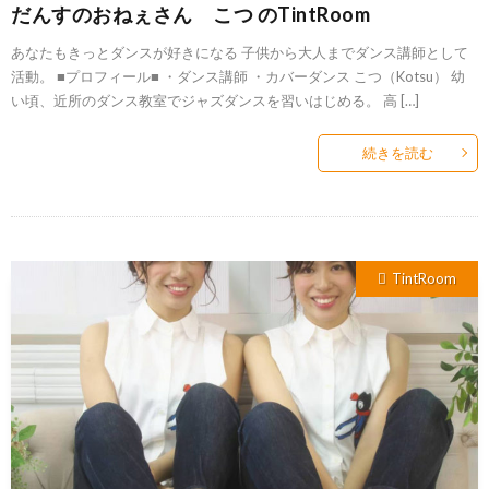
だんすのおねぇさん こつ のTintRoom
あなたもきっとダンスが好きになる 子供から大人までダンス講師として
活動。 ■プロフィール■ ・ダンス講師 ・カバーダンス こつ（Kotsu） 幼
い頃、近所のダンス教室でジャズダンスを習いはじめる。 高 […]
続きを読む
TintRoom