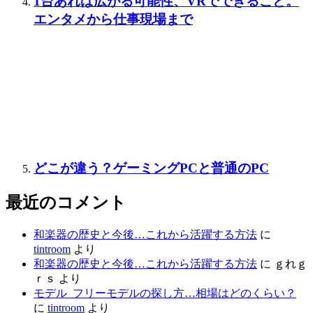
1台あれば広がる可能性、VRでできること。
エンタメから仕事現場まで
どこが違う？ゲーミングPCと普通のPC
最近のコメント
和楽器の歴史と今後…これから活躍する方法
に
tintroom
より
和楽器の歴史と今後…これから活躍する方法
に
ｇれｇ
ｒｓ
より
モデル_フリーモデルの探し方…相場はどのくらい？
に
tintroom
より