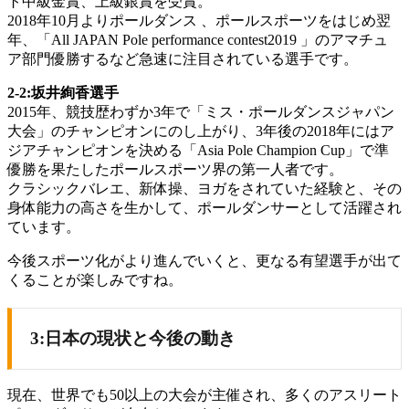
ト中級金賞、上級銀賞を受賞。
2018年10月よりポールダンス 、ポールスポーツをはじめ翌
年、「All JAPAN Pole performance contest2019 」のアマチュ
ア部門優勝するなど急速に注目されている選手です。
2-2:坂井絢香選手
2015年、競技歴わずか3年で「ミス・ポールダンスジャパン
大会」のチャンピオンにのし上がり、3年後の2018年にはア
ジアチャンピオンを決める「Asia Pole Champion Cup」で準
優勝を果たしたポールスポーツ界の第一人者です。
クラシックバレエ、新体操、ヨガをされていた経験と、その
身体能力の高さを生かして、ポールダンサーとして活躍され
ています。
今後スポーツ化がより進んでいくと、更なる有望選手が出て
くることが楽しみですね。
3:日本の現状と今後の動き
現在、世界でも50以上の大会が主催され、多くのアスリート