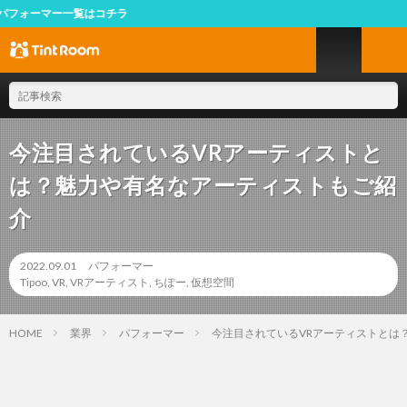
ー一覧はコチラ
今注目されているVRアーティストと
は？魅力や有名なアーティストもご紹
介
2022.09.01
パフォーマー
Tipoo
,
VR
,
VRアーティスト
,
ちぽー
,
仮想空間
HOME
業界
パフォーマー
今注目されているVRアーティストとは