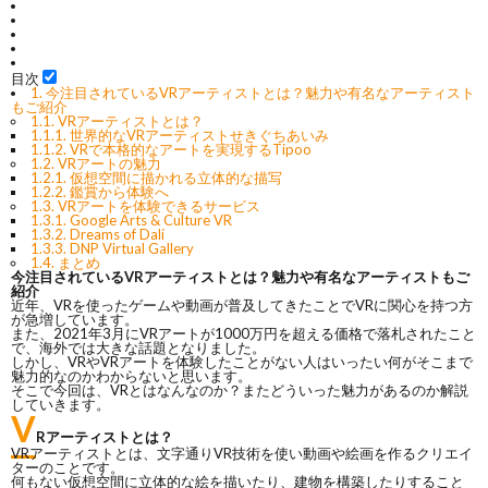
目次
1.
今注目されているVRアーティストとは？魅力や有名なアーティスト
もご紹介
1.1.
VRアーティストとは？
1.1.1.
世界的なVRアーティストせきぐちあいみ
1.1.2.
VRで本格的なアートを実現するTipoo
1.2.
VRアートの魅力
1.2.1.
仮想空間に描かれる立体的な描写
1.2.2.
鑑賞から体験へ
1.3.
VRアートを体験できるサービス
1.3.1.
Google Arts & Culture VR
1.3.2.
Dreams of Dalí
1.3.3.
DNP Virtual Gallery
1.4.
まとめ
今注目されているVRアーティストとは？魅力や有名なアーティストもご
紹介
近年、VRを使ったゲームや動画が普及してきたことでVRに関心を持つ方
が急増しています。
また、2021年3月にVRアートが1000万円を超える価格で落札されたこと
で、海外では大きな話題となりました。
しかし、VRやVRアートを体験したことがない人はいったい何がそこまで
魅力的なのかわからないと思います。
そこで今回は、VRとはなんなのか？またどういった魅力があるのか解説
していきます。
V
Rアーティストとは？
VRアーティストとは、文字通りVR技術を使い動画や絵画を作るクリエイ
ターのことです。
何もない仮想空間に立体的な絵を描いたり、建物を構築したりすること