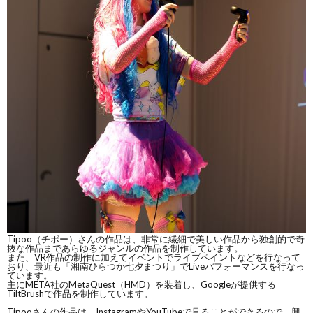
Tipoo（チポー）さんの作品は、非常に繊細で美しい作品から独創的で奇
抜な作品まであらゆるジャンルの作品を制作しています。
また、VR作品の制作に加えてイベントでライブペイントなどを行なって
おり、最近も「湘南ひらつか七夕まつり」でLiveパフォーマンスを行なっ
ています。
主にMETA社のMetaQuest（HMD）を装着し、Googleが提供する
TiltBrushで作品を制作しています。
Tipooさんの作品は、InstagramやYouTubeで見ることができるので、興