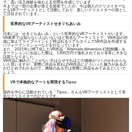
で、高い没入体験を味わえる空間を作成しています。
今までは一部の企業が使える技術でしたが、今は個人のクリエイターな
どもVRアーティストとして活動しており、新しいクリエイターの形とし
て注目されています。
世界的なVRアーティストせきぐちあいみ
日本には「せきぐちあいみ」という世界的なVRアーティストがいます。
VR業界では知らない人はいないほど有名なアーティストで、VR作品の作
成に加えてライブペイントと呼ばれるリアルタイムでVR作品を作成する
パフォーマンスショーなどを行なっています。
また、2021年にNFT化したVR作品「Alternate dimension 幻想絢爛」を
オークションに出品した際は、1300万円で落札されており非常に大きな
話題となりました。
VR作品に触れたことがない方はなぜそれほどの価格がつくのかわからな
いと思いますが、実際に作品を見ればVR作品にどういった魅力があるの
かひとめでわかるので、興味のある方は実際に作品をみてみるといいで
しょう。
VRで本格的なアートを実現するTipoo
国内を中心に活動されている「Tipoo」さんもVRアーティストとして有
名なクリエイターのひとりです。