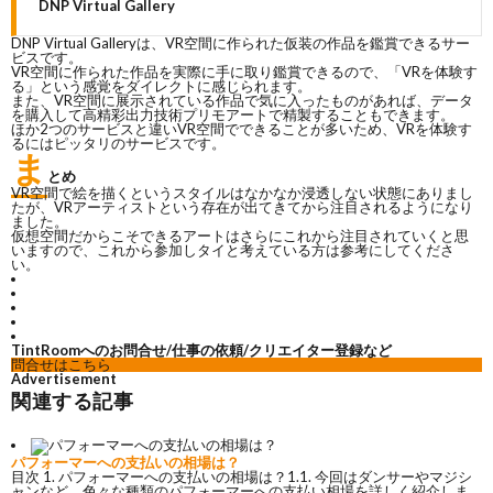
DNP Virtual Gallery
DNP Virtual Galleryは、VR空間に作られた仮装の作品を鑑賞できるサー
ビスです。
VR空間に作られた作品を実際に手に取り鑑賞できるので、「VRを体験す
る」という感覚をダイレクトに感じられます。
また、VR空間に展示されている作品で気に入ったものがあれば、データ
を購入して高精彩出力技術プリモアートで精製することもできます。
ほか2つのサービスと違いVR空間でできることが多いため、VRを体験す
るにはピッタリのサービスです。
ま
とめ
VR空間で絵を描くというスタイルはなかなか浸透しない状態にありまし
たが、VRアーティストという存在が出てきてから注目されるようになり
ました。
仮想空間だからこそできるアートはさらにこれから注目されていくと思
いますので、これから参加しタイと考えている方は参考にしてくださ
い。
TintRoomへのお問合せ/仕事の依頼/クリエイター登録など
問合せはこちら
Advertisement
関連する記事
パフォーマーへの支払いの相場は？
目次 1. パフォーマーへの支払いの相場は？1.1. 今回はダンサーやマジシ
ャンなど、色々な種類のパフォーマーへの支払い相場を詳しく紹介しま