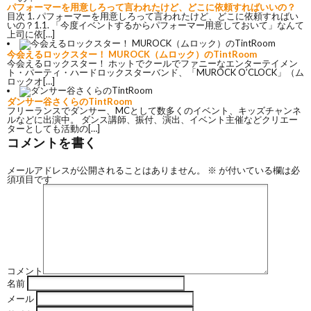
パフォーマーを用意しろって言われたけど、どこに依頼すればいいの？
目次 1. パフォーマーを用意しろって言われたけど、どこに依頼すればい
いの？1.1. 「今度イベントするからパフォーマー用意しておいて」なんて
上司に依[…]
今会えるロックスター！ MUROCK（ムロック）のTintRoom
今会えるロックスター！ ホットでクールでファニーなエンターテイメン
ト・パーティ・ハードロックスターバンド、「MUROCK O’CLOCK」（ム
ロックオ[…]
ダンサー谷さくらのTintRoom
フリーランスでダンサー、MCとして数多くのイベント、キッズチャンネ
ルなどに出演中。 ダンス講師、振付、演出、イベント主催などクリエー
ターとしても活動の[…]
コメントを書く
メールアドレスが公開されることはありません。
※
が付いている欄は必
須項目です
コメント
名前
メール