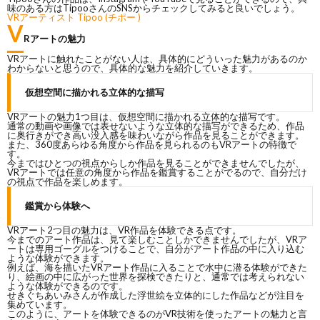
味のある方はTipooさんのSNSからチェックしてみると良いでしょう。
VRアーティスト Tipoo (チポー )
V
Rアートの魅力
VRアートに触れたことがない人は、具体的にどういった魅力があるのか
わからないと思うので、具体的な魅力を紹介していきます。
仮想空間に描かれる立体的な描写
VRアートの魅力1つ目は、仮想空間に描かれる立体的な描写です。
通常の動画や画像では表せないような立体的な描写ができるため、作品
に奥行きができ高い没入感を味わいながら作品を見ることができます。
また、360度あらゆる角度から作品を見られるのもVRアートの特徴で
す。
今まではひとつの視点からしか作品を見ることができませんでしたが、
VRアートでは任意の角度から作品を鑑賞することがでるので、自分だけ
の視点で作品を楽しめます。
鑑賞から体験へ
VRアート2つ目の魅力は、VR作品を体験できる点です。
今までのアート作品は、見て楽しむことしかできませんでしたが、VRア
ートは専用ゴーグルをつけることで、自分がアート作品の中に入り込む
ような体験ができます。
例えば、海を描いたVRアート作品に入ることで水中に潜る体験ができた
り、絵画の中に広がった世界を探検できたりと、通常では考えられない
ような体験ができるのです。
せきぐちあいみさんが作成した浮世絵を立体的にした作品などが注目を
集めています。
このように、アートを体験できるのがVR技術を使ったアートの魅力と言