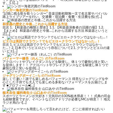
す。1.1[…]
シンガー海老沢茜のTintRoom
“記憶に残る歌を歌うシンガー” 音楽活動初期無一文で名古屋サバイバル
路上ライブツアーを行い、交通費・宿泊費・食費・生活費を投げ[…]
和楽器の歴史と今後…これから活躍する方法
目次 1. 【和楽器の種類と歴史】1.1. 【和楽器演奏者の活躍の場】1.2.
【まとめ】 和楽器の歴史と今後…これから活躍する方法 和楽器というと
正[…]
ピエロは英語でクラウン？でもピエロ＝クラウンではなかった…！
目次 1. ピエロは英語でクラウン？でもピエロ＝クラウンではなかっ
た…！2. 日本でいうピエロという存在について2.1. クラウンとピエロの違
い ピエ[…]
パフォーマー錬吾（れんご）のTintRoom
アクロバットやブレイクダンスなどを駆使し、体１つで豪快な技と笑い
を提供します！！ アクロバットやブレイクダンスなどを駆使し体１つで
豪快な技と笑いを提供[…]
ジャグリングボーイこ~ら のTintRoom
楽しくて凄い！誰でも楽しめるパフォーマンス 得意なジャグリングを中
心とした子供でも大人でも楽しめる多彩なパフォーマンスをお届けしま
す ■プロフィール■[…]
栃木在住 歯科衛生士 山口あや のTintRoom
スポーツとラーメンが大好き！元気印の100%栃木県産！！！ 式典の司会
も経験豊富ですが、イベントなどのアドリブが必要なMCが得意！！ 地元
ラジオ局のパ[…]