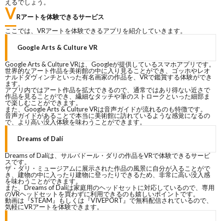
えるでしょう。
V
Rアートを体験できるサービス
ここでは、VRアートを体験できるアプリを紹介していきます。
Google Arts & Culture VR
Google Arts & Culture VRは、Googleが提供しているスマホアプリです。
世界的なアート作品を美術館の中に入り見ることができ、ゴッホやレオ
ナルドダヴィンチといった有名画家の作品を、VRで鑑賞する体験ができ
ます。
アプリ内ではアート作品を拡大できるので、通常ではあり得ない近さで
作品を見ることができ、繊細なタッチや筆のストロークといった細部ま
で楽しむことができます。
また、Google Arts & Culture VRは音声ガイドが流れるのも特徴です。
音声ガイドがあることで本当に美術館に訪れているような感覚になるの
で、より高い没入体験を味わうことができます。
Dreams of Dalí
Dreams of Dalíは、サルバドール・ダリの作品をVRで体験できるサービ
スです。
ザ・ダリ・ミュージアムに展示された作品の風景に自分が入ることがで
き、建物の中に入ったり建物に登ったりできるため、非常に高い没入感
を味わうことができます。
また、Dreams of Dalíは家庭用のヘッドセットに対応しているので、専用
のVRヘッドセットを買わずに利用できるのも嬉しいポイントです。
動画は『STEAM』もしくは『VIVEPORT』で無料配信されているので、
気軽にVRアートを体験できます。