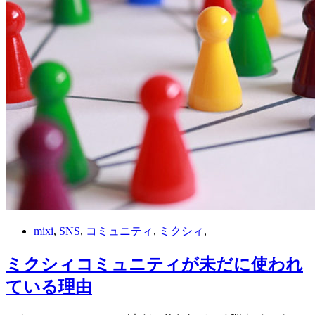
mixi
,
SNS
,
コミュニティ
,
ミクシィ
,
ミクシィコミュニティが未だに使われ
ている理由