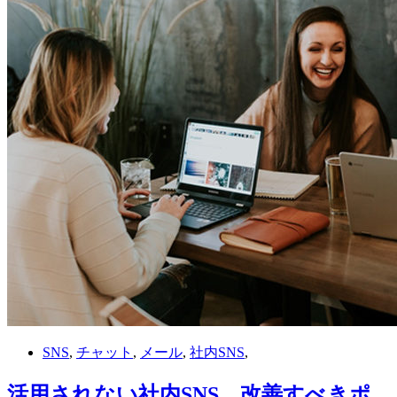
SNS
,
チャット
,
メール
,
社内SNS
,
活用されない社内SNS…改善すべきポ