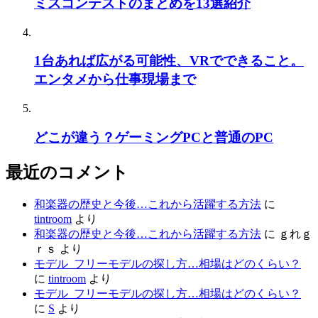
ミスコンテストのまとめを13選紹介
1台あれば広がる可能性、VRでできること。
エンタメから仕事現場まで
どこが違う？ゲーミングPCと普通のPC
最近のコメント
和楽器の歴史と今後…これから活躍する方法
に
tintroom
より
和楽器の歴史と今後…これから活躍する方法
に
ｇれｇ
ｒｓ
より
モデル_フリーモデルの探し方…相場はどのくらい？
に
tintroom
より
モデル_フリーモデルの探し方…相場はどのくらい？
に
S
より