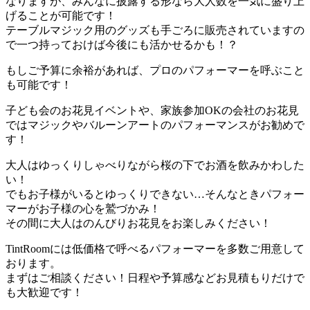
なりますが、みんなに披露する形なら大人数を一気に盛り上
げることが可能です！
テーブルマジック用のグッズも手ごろに販売されていますの
で一つ持っておけば今後にも活かせるかも！？
もしご予算に余裕があれば、
プロのパフォーマーを呼ぶこと
も可能です
！
子ども会のお花見イベントや、家族参加OKの会社のお花見
ではマジックやバルーンアートのパフォーマンスがお勧めで
す！
大人はゆっくりしゃべりながら桜の下でお酒を飲みかわした
い！
でもお子様がいるとゆっくりできない…そんなときパフォー
マーがお子様の心を鷲づかみ！
その間に大人はのんびりお花見をお楽しみください！
TintRoomには低価格で呼べるパフォーマーを多数ご用意して
おります。
まずはご相談ください！日程や予算感などお見積もりだけで
も大歓迎です！