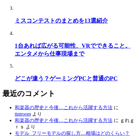
ミスコンテストのまとめを13選紹介
1台あれば広がる可能性、VRでできること。
エンタメから仕事現場まで
どこが違う？ゲーミングPCと普通のPC
最近のコメント
和楽器の歴史と今後…これから活躍する方法
に
tintroom
より
和楽器の歴史と今後…これから活躍する方法
に
ｇれｇ
ｒｓ
より
モデル_フリーモデルの探し方…相場はどのくらい？