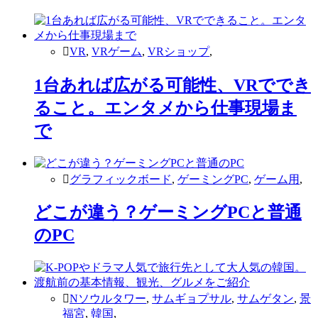
VR
,
VRゲーム
,
VRショップ
,
1台あれば広がる可能性、VRででき
ること。エンタメから仕事現場ま
で
グラフィックボード
,
ゲーミングPC
,
ゲーム用
,
どこが違う？ゲーミングPCと普通
のPC
Nソウルタワー
,
サムギョプサル
,
サムゲタン
,
景
福宮
,
韓国
,