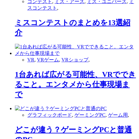
コンテスト
,
ミス・アース
,
ミス・ユニバース
,
ミ
スコンテスト
,
ミスコンテストのまとめを13選紹
介
VR
,
VRゲーム
,
VRショップ
,
1台あれば広がる可能性、VRででき
ること。エンタメから仕事現場ま
で
グラフィックボード
,
ゲーミングPC
,
ゲーム用
,
どこが違う？ゲーミングPCと普通