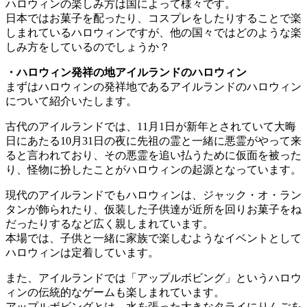
ハロウィンの楽しみ方は国によって様々です。
日本ではお菓子を配ったり、コスプレをしたりすることで楽
しまれているハロウィンですが、他の国々ではどのような楽
しみ方をしているのでしょうか？
・ハロウィン発祥の地アイルランドのハロウィン
まずはハロウィンの発祥地であるアイルランドのハロウィン
について紹介いたします。
古代のアイルランドでは、11月1日が新年とされていて大晦
日にあたる10月31日の夜に先祖の霊と一緒に悪霊がやって来
ると言われており、その悪霊を追い払うために仮面を被った
り、怪物に扮したことがハロウィンの起源となっています。
現代のアイルランドでもハロウィンは、ジャック・オ・ラン
タンが飾られたり、仮装した子供達が近所を回りお菓子をね
だったりするなど広く親しまれています。
本場では、子供と一緒に家族で楽しむようなイベントとして
ハロウィンは定着しています。
また、アイルランドでは「アップルボビング」というハロウ
ィンの伝統的なゲームも楽しまれています。
アップルボビングとは、水を張った大きなタライにりんごを