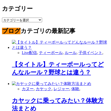
カテゴリー
カ
テ
ブログ
カテゴリの最新記事
ゴ
リ
ー
Live配信
,
ティーボール
,
ルール
,
子供イベント
,
【タイトル】ティーボールってど
んなルール？野球とは違う？
カヌー
,
カヤック
,
レジャー
,
体験
,
カヤックに乗ってみたい？体験方
法まとめ