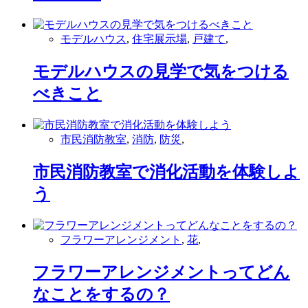
モデルハウス
,
住宅展示場
,
戸建て
,
モデルハウスの見学で気をつける
べきこと
市民消防教室
,
消防
,
防災
,
市民消防教室で消化活動を体験しよ
う
フラワーアレンジメント
,
花
,
フラワーアレンジメントってどん
なことをするの？