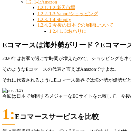
1.2.
1-1:Amazon
1.2.1.
1-2:楽天市場
1.2.2.
1-3:Yahoo!ショッピング
1.2.3.
1-4:Shopify
1.2.4.
2:今後の日本での展開について
1.2.4.1.
3:おわりに
Eコマースは海外勢がリード？Eコマー
2020年はお家で過ごす時間が増えたので、ショッピングも
そのようなEコマースの代表と言えばAmazonですよね。
それに代表されるようにEコマース業界では海外勢が優勢だ
今回は日本で展開するメジャーなECサイトを比較して、今後
1:
Eコマースサービスを比較