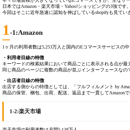
年々市場規模が大きくなっているEコマースですが、主なサ
日本ではAmazon・楽天市場・Yahoo!ショッピングの3強です
今回はそこに近年急速に認知を伸ばしているshopifyも見てい
1
-1:Amazon
1ヶ月の利用者数は5,253万人と国内のEコマースサービスの
・利用者目線の特徴
キーワードの検索結果において商品ごとに表示される点が最
同じ商品のページに複数の商品が並ぶインターフェースなの
・出店者目線の特徴
出店する側からの特徴としては、「フルフィルメント by Am
商品の保管、梱包、出荷、配送、返品まで一貫してAmazon
1-2:楽天市場
楽天市場の利用者数は月間5,138万人。