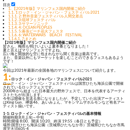
目次
1.
【2021年版】マリンフェス国内開催ご紹介
1.1.
1:ロック・イン・ジャパン・フェスティバル2021
1.1.1.
2: 野外音楽フェスティバル人間交差点
1.1.2.
3:琉球フェスティバル
1.1.3.
3:サマーソニック
1.1.4.
4: OCEAN PEOPLES
1.1.5.
5:幕張ビーチ花火フェスタ
1.1.6.
6: WATERWARS BEACH FESTIVAL
1.1.6.1.
7:まとめ
【2021年版】マリンフェス国内開催ご紹介
皆さん、梅雨も明けいよいよ夏本番となりました！
夏と言えばマリンフェスですよね。
広い海と開放的な空に包まれながら聞く音楽は最高です。
また、音楽以外にもマーケットを楽しむことのできるフェスもあるよう
です！
今回は2021年最新の全国各地のマリンフェスについて紹介します。
1:
ロック・イン・ジャパン・フェスティバル2021
ロック・イン・ジャパン・フェスティバルは国営ひたち海浜公園で開催
されているロックフェスです。
2000年から始まった日本最大の野外フェスで、日本を代表するアーティ
ストたちが出演します。
今年は開催を見送る形になりましたが、予定していた出演アーティスト
はKing Gun、欅坂46、あいみょん、マキシマムザホルモンなど有名アー
ティスト揃いです。
1-1: ロック・イン・ジャパン・フェスティバルの基本情報
開催時期:8月上旬～中旬
時間:開場 8:00、開演 10:20、終演 19:55（各日とも予定）
場所:国営ひたち海浜公園（茨城県ひたちなか市）茨城県ひたちなか市馬
渡字大沼605-4