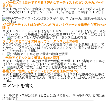
カバーダンスは自分でできる？好きなアーティストのダンスをカバーす
る方法
目次 1. カバーダンスは自分でできる？好きなアーティストのダンスをカ
バーする方法1.1. 1:まず、ソーシャルメディアを使って練習1.1.1. 2:[…]
KPOPアーティストはなぜダンスがうまい？ヴォーカル重視から変わった
理由
目次 1. KPOPアーティストはなぜ1.1. KPOPアーティストはなぜダンスが
うまい？ヴォーカル重視から変わった理由 KPOPアーティストはなぜ […]
フラダンスとハワイの関係って？ ダンス以上の存在
フラダンスの「フラ」とは、ハワイの言葉で「踊り」を意味します。 で
すから、「フラダンス」は「ダンスダンス」となり、変といえば変です
が、「チゲ鍋」も「鍋[…]
ご当地アイドルとは？最近の動向と活躍
目次 1. ご当地アイドルとは？最近の動向と活躍1.1. １:ご当地アイドルと
は1.1.1. 2:応援するメリット1.1.2. 3:ご当地アイドルとど[…]
芸能人の「営業」とは？テレビ以外のお仕事について
目次 1. 芸能人の営業1.1. 芸能人の「営業」とは？テレビ以外のお仕事に
ついて 芸能人の営業 芸能人の「営業」とは？テレビ以外のお仕事につい
て ●[…]
コメントを書く
メールアドレスが公開されることはありません。
※
が付いている欄は必
須項目です