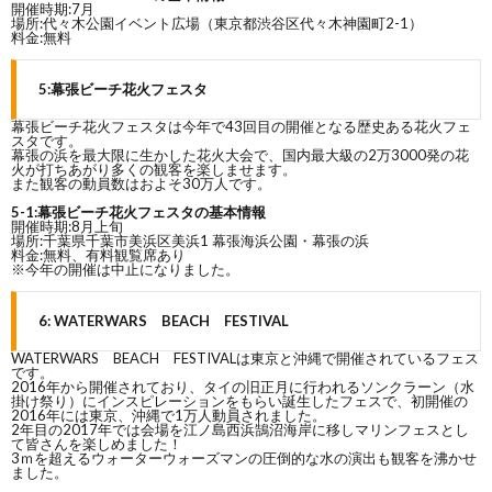
開催時期:7月
場所:代々木公園イベント広場（東京都渋谷区代々木神園町2-1）
料金:無料
5:幕張ビーチ花火フェスタ
幕張ビーチ花火フェスタは今年で43回目の開催となる歴史ある花火フェ
スタです。
幕張の浜を最大限に生かした花火大会で、国内最大級の2万3000発の花
火が打ちあがり多くの観客を楽しませます。
また観客の動員数はおよそ30万人です。
5-1:幕張ビーチ花火フェスタの基本情報
開催時期:8月上旬
場所:千葉県千葉市美浜区美浜1 幕張海浜公園・幕張の浜
料金:無料、有料観覧席あり
※今年の開催は中止になりました。
6: WATERWARS BEACH FESTIVAL
WATERWARS BEACH FESTIVALは東京と沖縄で開催されているフェス
です。
2016年から開催されており、タイの旧正月に行われるソンクラーン（水
掛け祭り）にインスピレーションをもらい誕生したフェスで、初開催の
2016年には東京、沖縄で1万人動員されました。
2年目の2017年では会場を江ノ島西浜鵠沼海岸に移しマリンフェスとし
て皆さんを楽しめました！
3ｍを超えるウォーターウォーズマンの圧倒的な水の演出も観客を沸かせ
ました。