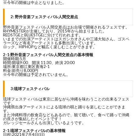
※今年の開催は中止となりました。
2: 野外音楽フェスティバル人間交差点
野外音楽フェスティバル人間交差点はお台場で開催されるフェスです。
RHYMESTERが主催しており、2015年から始まりました。
REDSTGEとBLUESTGEに分けて行われます。
いままでの出演アーティストはスガシカオさんや三浦大知さん、ゴスペ
ラーズなど有名アーティストも多数出演しています。
ロック、HIPHOPなど幅広く楽しむことができます。
2-1:野外音楽フェスティバル人間交差点の基本情報
開催時期:5月
時間:開場9:00、開演 11:30、終演 20:00
場所:東京都江東区青海2-1
料金:前売り8,000円
※今年の開催は予定されていません。
3:琉球フェスティバル
琉球フェスティバルは東京に居ながら沖縄を味わうことの出来るフェス
です。
沖縄県出身アーティストによる琉球の唄と踊りを楽しむことができま
す。
また沖縄料理の飲食店などもあるので、観て聴いて、食べて踊って沖縄
の良さが集結したイベントです！
ガレッジセールさんも出演しているようです。
2-1:琉球フェスティバルの基本情報
日程:2021年7月4日(日)