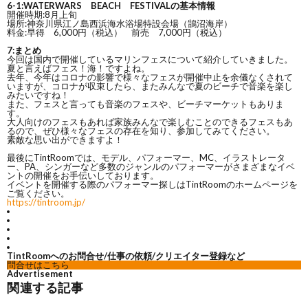
6-1:WATERWARS BEACH FESTIVALの基本情報
開催時期:8月上旬
場所:神奈川県江ノ島西浜海水浴場特設会場（鵠沼海岸）
料金:早得 6,000円（税込） 前売 7,000円（税込）
7:まとめ
今回は国内で開催しているマリンフェスについて紹介していきました。
夏と言えばフェス！海！ですよね。
去年、今年はコロナの影響で様々なフェスが開催中止を余儀なくされて
いますが、コロナが収束したら、またみんなで夏のビーチで音楽を楽し
みたいですね！
また、フェスと言っても音楽のフェスや、ビーチマーケットもありま
す。
大人向けのフェスもあれば家族みんなで楽しむことのできるフェスもあ
るので、ぜひ様々なフェスの存在を知り、参加してみてください。
素敵な思い出ができますよ！
最後にTintRoomでは、モデル、パフォーマー、MC、イラストレータ
ー、PA、シンガーなど多数のジャンルのパフォーマーがさまざまなイベ
ントの開催をお手伝いしております。
イベントを開催する際のパフォーマー探しはTintRoomのホームページを
ご覧ください。
https://tintroom.jp/
TintRoomへのお問合せ/仕事の依頼/クリエイター登録など
問合せはこちら
Advertisement
関連する記事