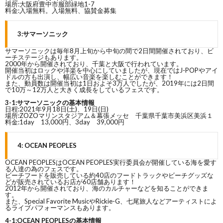
場所:大阪府豊中市服部緑地1-7
料金:入場無料。入場無料、協賛金募集
3:サマーソニック
サマーソニックは毎年8月上旬から中旬の間で2日間開催されており、ビ
ーチステージもあります。
2000年から開催されており、千葉と大阪で行われています。
開催当初はロックや洋楽を中心にしていましたが、現在ではJ-POPやアイ
ドルの方も出演し、幅広い音楽を楽しむことができます！
また、動員数は開催当初は1日およそ3万人でしたが、2019年には2日間
で10万～12万人と大きく成長をしているフェスです。
3-1:サマーソニックの基本情報
日程:2021年9月18日(土)、19日(日)
場所:ZOZOマリンスタジアム＆幕張メッセ 千葉県千葉市美浜区美浜１
料金:1day 13,000円、3day 39,000円
4: OCEAN PEOPLES
OCEAN PEOPLESはOCEAN PEOPLES実行委員会が開催している海を愛す
る人達の為のフェスです。
ビーチフードを販売している約40店のフードトラックやビーチグッズな
どが販売されているお店が60店舗あります！
2012年から開催されており、海のカルチャーなどを知ることができま
す。
また、Special Favorite MusicやRickie-G、七尾旅人などアーティストによ
るライブパフォーマンスもあります。
4-1:OCEAN PEOPLESの基本情報