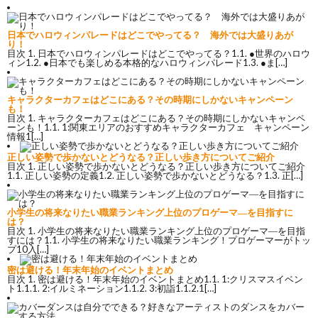
日本でハロウィンパレードはどこでやってる？ 海外では大盛りあが
り！
目次 1. 日本でハロウィンパレードはどこでやってる？1.1. ●世界のハロウ
ィン1.2. ●日本でも楽しめる本格的なハロウィンパレード1.3. ●ま[…]
キャラクターカフェはどこにある？その時期にしかないキャンペーン
も！
目次 1. キャラクターカフェはどこにある？その時期にしかないキャンペ
ーンも！1.1. 1:関東エリアのおすすめキャラクターカフェ キャンペーン
情報1[…]
正しい姿勢で歩かないとどうなる？正しい歩き方についてご紹介
目次 1. 正しい姿勢で歩かないとどうなる？正しい歩き方についてご紹介
1.1. 正しい姿勢の定義1.2. 正しい姿勢で歩かないとどうなる？1.3. 正[…]
小学生の将来なりたい職業ランキング上位のプロゲーマ―を目指すに
は？
目次 1. 小学生の将来なりたい職業ランキング上位のプロゲーマ―を目指
すには？1.1. 小学生の将来なりたい職業ランキング！プロゲーマーがトッ
プ10入[…]
密は避ける！年末年始のイベントまとめ
目次 1. 密は避ける！年末年始のイベントまとめ1.1. 1:クリスマスイベン
ト1.1.1. 2:イルミネーション1.1.2. 3:初詣1.1.2.1[…]