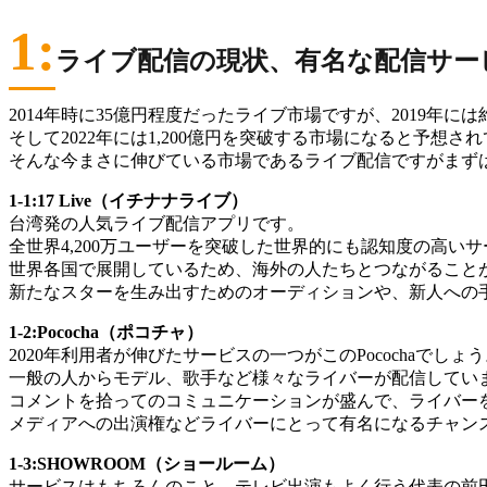
1:
ライブ配信の現状、有名な配信サー
2014年時に35億円程度だったライブ市場ですが、2019年に
そして2022年には1,200億円を突破する市場になると予想さ
そんな今まさに伸びている市場であるライブ配信ですがまず
1-1:17 Live（イチナナライブ）
台湾発の人気ライブ配信アプリです。
全世界4,200万ユーザーを突破した世界的にも認知度の高い
世界各国で展開しているため、海外の人たちとつながること
新たなスターを生み出すためのオーディションや、新人への
1-2:Pococha（ポコチャ）
2020年利用者が伸びたサービスの一つがこのPocochaでしょ
一般の人からモデル、歌手など様々なライバーが配信してい
コメントを拾ってのコミュニケーションが盛んで、ライバー
メディアへの出演権などライバーにとって有名になるチャン
1-3:SHOWROOM（ショールーム）
サービスはもちろんのこと、テレビ出演もよく行う代表の前