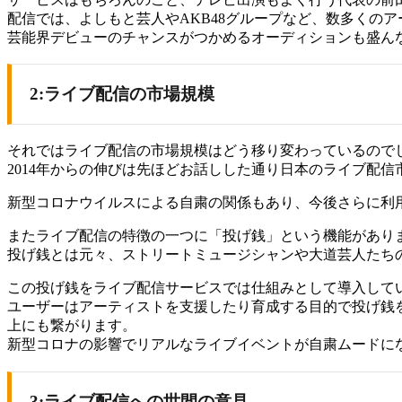
配信では、よしもと芸人やAKB48グループなど、数多くの
芸能界デビューのチャンスがつかめるオーディションも盛ん
2:ライブ配信の市場規模
それではライブ配信の市場規模はどう移り変わっているので
2014年からの伸びは先ほどお話しした通り日本のライブ配信
新型コロナウイルスによる自粛の関係もあり、今後さらに利
またライブ配信の特徴の一つに「投げ銭」という機能があり
投げ銭とは元々、ストリートミュージシャンや大道芸人たち
この投げ銭をライブ配信サービスでは仕組みとして導入して
ユーザーはアーティストを支援したり育成する目的で投げ銭
上にも繋がります。
新型コロナの影響でリアルなライブイベントが自粛ムードに
3:ライブ配信への世間の意見