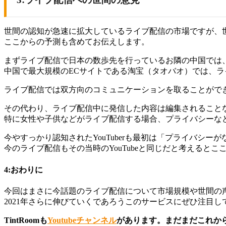
世間の認知が急速に拡大しているライブ配信の市場ですが、
ここからの予測も含めてお伝えします。
まずライブ配信で日本の数歩先を行っているお隣の中国では
中国で最大規模のECサイトである淘宝（タオバオ）では、
ライブ配信では双方向のコミュニケーションを取ることがで
その代わり、ライブ配信中に発信した内容は編集されること
特に女性や子供などがライブ配信する場合、プライバシーな
今やすっかり認知されたYouTuberも最初は「プライバシ
今のライブ配信もその当時のYouTubeと同じだと考えると
4:おわりに
今回はまさに今話題のライブ配信について市場規模や世間の
2021年さらに伸びていくであろうこのサービスにぜひ注目し
TintRoomも
Youtubeチャンネル
があります。まだまだこれか