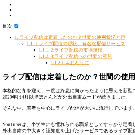
目次
1.
ライブ配信は定着したのか？世間の使用状況と声
1.1.
1:ライブ配信の現状、有名な配信サービス
1.1.1.
2:ライブ配信の市場規模
1.1.2.
3:ライブ配信への世間の意見
1.1.2.1.
4:おわりに
ライブ配信は定着したのか？世間の使
本格的な冬を迎え、一度は終息に向かったように思える新型
2020年は4月以降ほとんどが外出自粛ムードが続きました。
そんな中、若者を中心にライブ配信が大いに流行しています
YouTuberは、小学生にも憧れられる職業としてすっかり
外出自粛の中大きく認知度を上げたサービスであるライブ配