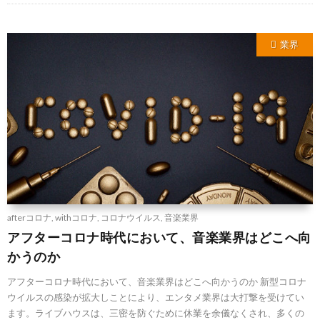
業界
afterコロナ
,
withコロナ
,
コロナウイルス
,
音楽業界
アフターコロナ時代において、音楽業界はどこへ向
かうのか
アフターコロナ時代において、音楽業界はどこへ向かうのか 新型コロナ
ウイルスの感染が拡大しことにより、エンタメ業界は大打撃を受けてい
ます。ライブハウスは、三密を防ぐために休業を余儀なくされ、多くの