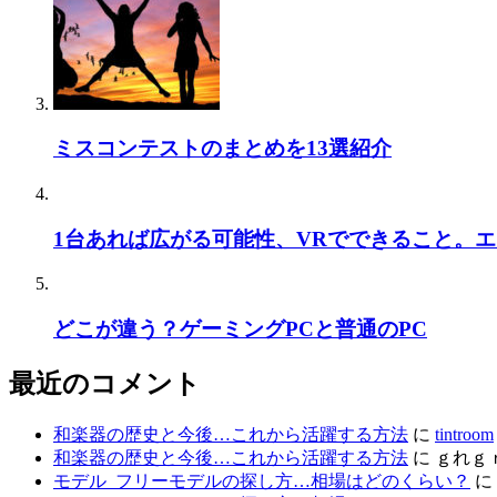
ミスコンテストのまとめを13選紹介
1台あれば広がる可能性、VRでできること。
どこが違う？ゲーミングPCと普通のPC
最近のコメント
和楽器の歴史と今後…これから活躍する方法
に
tintroom
和楽器の歴史と今後…これから活躍する方法
に
ｇれｇ
モデル_フリーモデルの探し方…相場はどのくらい？
に