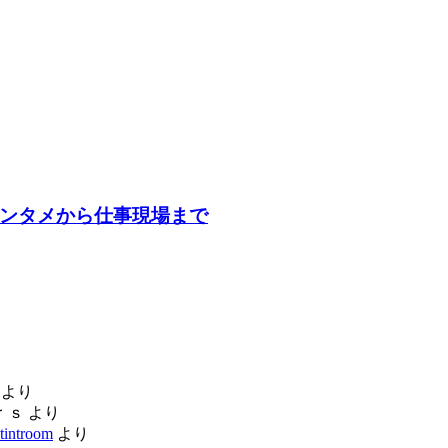
エンタメから仕事現場まで
より
ｒｓ
より
tintroom
より