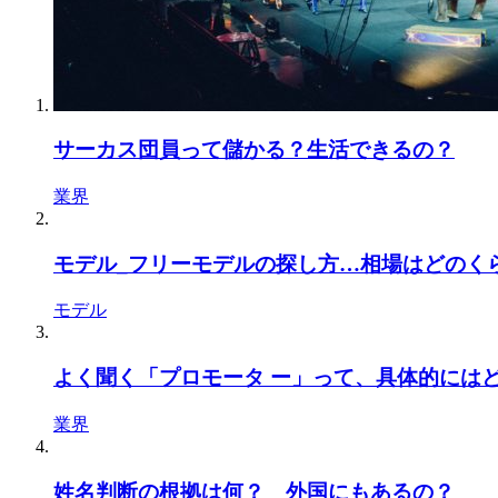
サーカス団員って儲かる？生活できるの？
業界
モデル_フリーモデルの探し方…相場はどのく
モデル
よく聞く「プロモータ ー」って、具体的には
業界
姓名判断の根拠は何？ 外国にもあるの？