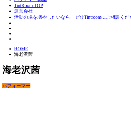
TintRoom TOP
運営会社
活動の場を増やしたいなら、ぜひTintroomにご相談く
HOME
海老沢茜
海老沢茜
パフォーマー