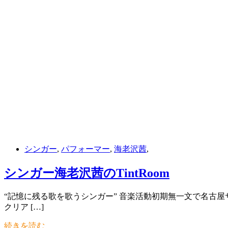
シンガー
,
パフォーマー
,
海老沢茜
,
シンガー海老沢茜のTintRoom
“記憶に残る歌を歌うシンガー” 音楽活動初期無一文で名古
クリア […]
続きを読む