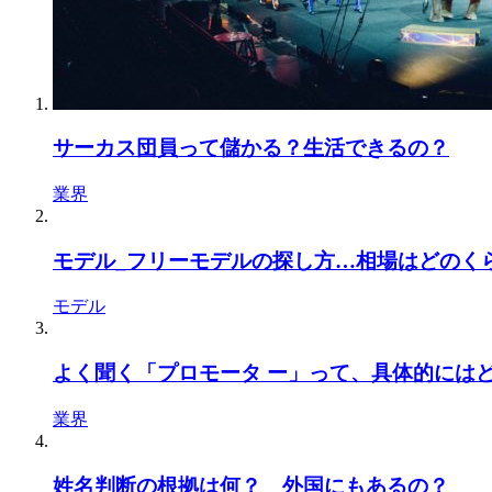
サーカス団員って儲かる？生活できるの？
業界
モデル_フリーモデルの探し方…相場はどのく
モデル
よく聞く「プロモータ ー」って、具体的には
業界
姓名判断の根拠は何？ 外国にもあるの？